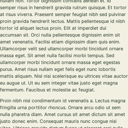
nullam non. Tortor dignissim convallis aenean et. Id
semper risus in hendrerit gravida rutrum quisque. Et tortor
at risus viverra. Praesent semper feugiat nibh sed pulvinar
proin gravida hendrerit lectus. Mattis pellentesque id nibh
tortor id aliquet lectus proin. Elit at imperdiet dui
accumsan sit. Orci nulla pellentesque dignissim enim sit
amet venenatis. Facilisi etiam dignissim diam quis enim.
Ullamcorper velit sed ullamcorper morbi tincidunt ornare
massa eget. Sit amet nulla facilisi morbi tempus. Sed
ullamcorper morbi tincidunt ornare massa eget egestas
purus. Amet risus nullam eget felis eget nunc lobortis
mattis aliquam. Nisl nisi scelerisque eu ultrices vitae auctor
eu augue ut. Ut eu sem integer vitae justo eget magna
fermentum. Faucibus et molestie ac feugiat.
Proin nibh nisl condimentum id venenatis a. Lectus magna
fringilla urna porttitor rhoncus. Ornare arcu odio ut sem
nulla pharetra diam. Amet cursus sit amet dictum sit amet
justo donec enim. Consequat mauris nunc congue nisi