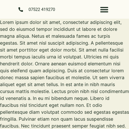
07522 419270
Lorem ipsum dolor sit amet, consectetur adipiscing elit,
Previous Work
Garden Advice
Your Questions Answered
Job Vacancies
sed do eiusmod tempor incididunt ut labore et dolore
magna aliqua. Netus et malesuada fames ac turpis
egestas. Sit amet nisl suscipit adipiscing. A pellentesque
sit amet porttitor eget dolor morbi. Sit amet nulla facilisi
morbi tempus iaculis urna id volutpat. Ultricies mi quis
hendrerit dolor. Ornare aenean euismod elementum nisi
quis eleifend quam adipiscing. Duis at consectetur lorem
donec massa sapien faucibus et molestie. Ut sem viverra
aliquet eget sit amet tellus. In est ante in nibh mauris
cursus mattis molestie. Lectus proin nibh nisl condimentum
id venenatis a. In eu mi bibendum neque. Libero id
faucibus nisl tincidunt eget nullam non. Et odio
pellentesque diam volutpat commodo sed egestas egestas
fringilla. Pulvinar etiam non quam lacus suspendisse
faucibus. Nec tincidunt praesent semper feugiat nibh sed.